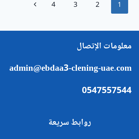
تنقل
النعيمية
الصفحة
4
3
2
1
عجمان
الصفحة
التالية
معلومات الإتصال
admin@ebdaa3-clening-uae.com
0547557544
روابط سريعة