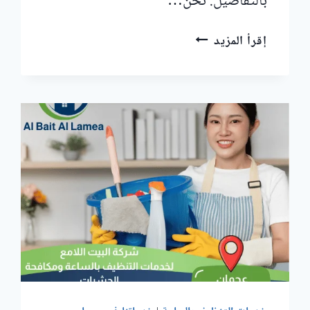
بالتفاصيل. نحن…
عاملات
إقرأ المزيد
تنظيف
بالساعة
في
اللبسة
أم
القيوين