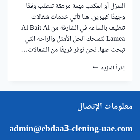
المنزل أو المكتب مهمة مرهقة تتطلب وقتًا
وجهدًا كبيرين. هنا تأتي خدمات شغالات
تنظيف بالساعة في الشارقة من Al Bait Al
Lamea لتمنحك الحل الأمثل والراحة التي
تبحث عنها. نحن نوفر فريقًا من الشغالات…
شغالات
إقرأ المزيد
تنظيف
بالساعة
في
الشارقة
معلومات الإتصال
|0547557544
admin@ebdaa3-clening-uae.com