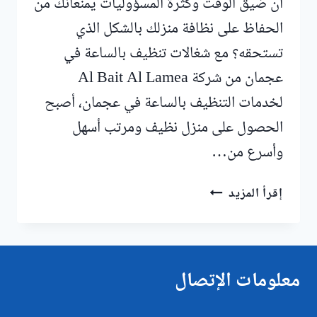
أن ضيق الوقت وكثرة المسؤوليات يمنعانك من
الحفاظ على نظافة منزلك بالشكل الذي
تستحقه؟ مع شغالات تنظيف بالساعة في
عجمان من شركة Al Bait Al Lamea
لخدمات التنظيف بالساعة في عجمان، أصبح
الحصول على منزل نظيف ومرتب أسهل
وأسرع من…
شغالات
إقرأ المزيد
تنظيف
بالساعة
في
عجمان
معلومات الإتصال
|0547557544