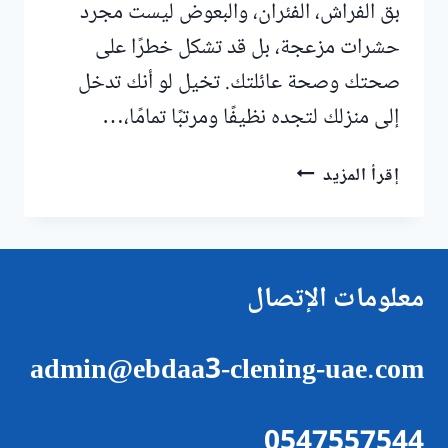
بق الفراش، الفئران، والبعوض ليست مجرد
حشرات مزعجة، بل قد تشكل خطرًا على
صحتك وصحة عائلتك. تخيل لو أنك تدخل
إلى منزلك لتجده نظيفًا ومرتبًا تمامًا،…
مكافحة
إقرأ المزيد
الحشرات
في
عجمان
معلومات الإتصال
admin@ebdaa3-clening-uae.com
0547557544