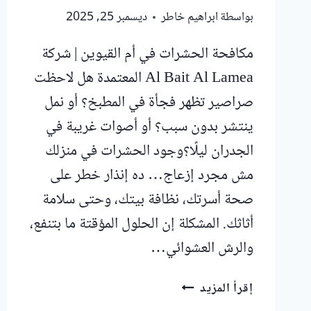
بواسطة
ابراهيم خاطر
ديسمبر 25, 2025
مكافحة الحشرات في أم القيوين | شركة
Al Bait Al Lamea المعتمدة هل لاحظت
صراصير تظهر فجأة في المطبخ؟ أو نمل
ينتشر بدون سبب؟ أو أصوات غريبة في
الجدران ليلًا؟وجود الحشرات في منزلك
مش مجرد إزعاج… ده إنذار خطر على
صحة أسرتك، نظافة بيتك، وحتى سلامة
أثاثك. المشكلة إن الحلول المؤقتة ما بتنفع،
والرش العشوائي…
مكافحة
إقرأ المزيد
الحشرات