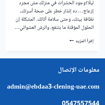
ليلًا؟وجود الحشرات في منزلك مش مجرد
إزعاج… ده إنذار خطر على صحة أسرتك،
نظافة بيتك، وحتى سلامة أثاثك. المشكلة إن
الحلول المؤقتة ما بتنفع، والرش العشوائي…
مكافحة
إقرأ المزيد
الحشرات
في
أم
القيوين
معلومات الإتصال
admin@ebdaa3-clening-uae.com
0547557544