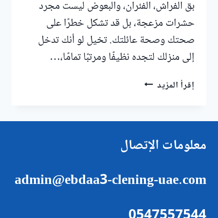
بق الفراش، الفئران، والبعوض ليست مجرد
حشرات مزعجة، بل قد تشكل خطرًا على
صحتك وصحة عائلتك. تخيل لو أنك تدخل
إلى منزلك لتجده نظيفًا ومرتبًا تمامًا،…
مكافحة
إقرأ المزيد
الحشرات
في
عجمان
معلومات الإتصال
admin@ebdaa3-clening-uae.com
0547557544